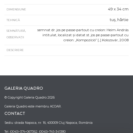
49 x 34 cm
DIMENSIUNE
tuș, hârtie
TEHNICĂ
semnat dr. jos pe passe-partout cu creion: Heim András
SEMNĂTURĂ,
intitulat, localizat și datat st. jos pe passe-partout cu
OBSERVAȚII
creion: „Kompozíció” [...] Kolozsvár, 2008
DESCRIERE
GALERIA QUADRO
© Copyright Galeria Quadro 2026
Galeria Quadro este membru ACOAR.
CONTACT
Sediu: strada Napoca, nr. 16, 400009 Cluj Napoca, România
Tel: (0040)–374–067362; (0040)–745-341380