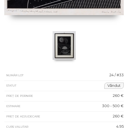
24 / #33
NUMĂR LOT
Vândut
STATUT
260 €
PREȚ DE PORNIRE
300 - 500 €
ESTIMARE
260 €
PREȚ DE ADJUDECARE
4.95
CURS VALUTAR